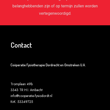
belanghebbenden zijn of op termijn zullen worden
vertegenwoordigd.
Contact
Coöperatie Fysiotherapie Dordrecht en Omstreken U.A.
Tromplaan 49b
3343 TR H.I. Ambacht
info@cooperatie-fysiodordt.nl
KvK: 53349725