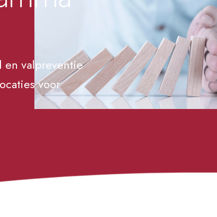
 en valpreventie
ocaties voor