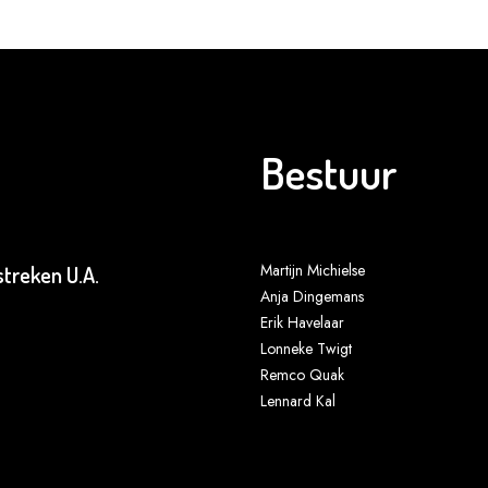
Bestuur
Martijn Michielse
treken U.A.
Anja Dingemans
Erik Havelaar
Lonneke Twigt
Remco Quak
Lennard Kal