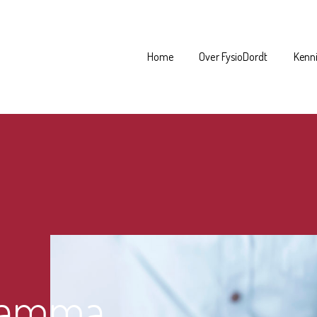
Home
Over FysioDordt
Kenn
ramma