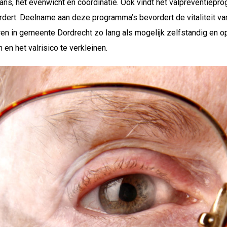
ans, het evenwicht en coördinatie. Ook vindt het valpreventiepr
dert. Deelname aan deze programma’s bevordert de vitaliteit va
eren in gemeente Dordrecht zo lang als mogelijk zelfstandig en op
n het valrisico te verkleinen.